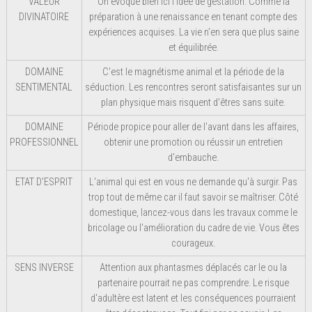
VALEUR
On évoque bien ici l'idée de gestation. Comme la
DIVINATOIRE
préparation à une renaissance en tenant compte des
expériences acquises. La vie n'en sera que plus saine
et équilibrée.
DOMAINE
C'est le magnétisme animal et la période de la
SENTIMENTAL
séduction. Les rencontres seront satisfaisantes sur un
plan physique mais risquent d'êtres sans suite.
DOMAINE
Période propice pour aller de l'avant dans les affaires,
PROFESSIONNEL
obtenir une promotion ou réussir un entretien
d'embauche.
ETAT D'ESPRIT
L'animal qui est en vous ne demande qu'à surgir. Pas
trop tout de même car il faut savoir se maîtriser. Côté
domestique, lancez-vous dans les travaux comme le
bricolage ou l'amélioration du cadre de vie. Vous êtes
courageux.
SENS INVERSE
Attention aux phantasmes déplacés car le ou la
partenaire pourrait ne pas comprendre. Le risque
d'adultère est latent et les conséquences pourraient