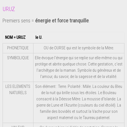
URUZ
Premiers sens =
énergie et force tranquille
.
NOM = URUZ
le U.
PHONETIQUE
OU de OURSE qui est le symbole de la Mère.
SYMBOLIQUE
Elle évoque l'énergie qui se replie sur elle-même ou qui
protège et abrite quelque chose. Cette gestation, c'est
l'archétype de la maman. Symbole du généreux et de
l'amour, du savoir, de la sagesse et de la vitalité.
LES ELEMENTS
Son élément : Terre. Polarité : Mâle. La couleur du Bleu
NATURELS
de la nuit qui brille sous les étoiles. Le Bouleau
consacré à la Déesse Mère. La mousse d'Islande. La
pierre de Lune et l'Azurite (couleurs du ciel étoilé). La
famille des bovidés et surtout la Vache pour son
aspect maternel ou le Taureau paternel.