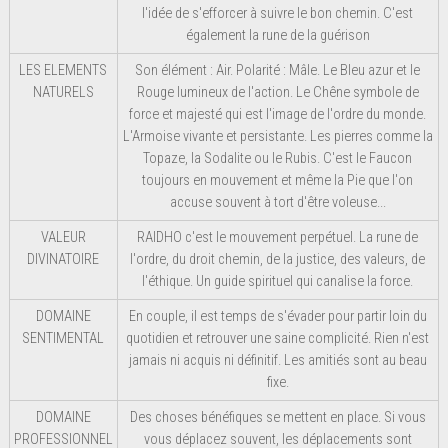
l'idée de s'efforcer à suivre le bon chemin. C'est
également la rune de la guérison
LES ELEMENTS
Son élément : Air. Polarité : Mâle. Le Bleu azur et le
NATURELS
Rouge lumineux de l'action. Le Chêne symbole de
force et majesté qui est l'image de l'ordre du monde.
L'Armoise vivante et persistante. Les pierres comme la
Topaze, la Sodalite ou le Rubis. C'est le Faucon
toujours en mouvement et même la Pie que l'on
accuse souvent à tort d'être voleuse...
VALEUR
RAIDHO c'est le mouvement perpétuel. La rune de
DIVINATOIRE
l'ordre, du droit chemin, de la justice, des valeurs, de
l'éthique. Un guide spirituel qui canalise la force.
DOMAINE
En couple, il est temps de s'évader pour partir loin du
SENTIMENTAL
quotidien et retrouver une saine complicité. Rien n'est
jamais ni acquis ni définitif. Les amitiés sont au beau
fixe.
DOMAINE
Des choses bénéfiques se mettent en place. Si vous
PROFESSIONNEL
vous déplacez souvent, les déplacements sont