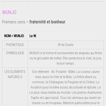
WUNJO
Premiers sens =
fraternité et bonheur
.
NOM = WUNJO
Le W.
PHONETIQUE
W de Ouate
SYMBOLIQUE
WUNJO à la forme d'une bannière du drapeau qui flotte
ou la girouette de métal. Elle symbolise le clan, la joie,
le bon temps.
LES ELEMENTS
Son élément : Air. Polarité : Mâle. La couleur Jaune
NATURELS
mais aussi le Vert et le Bleu. Le frêne élevé ou
commun, le Châtaigner, le Peuplier et le Chêne. Le
houblon pour la bière assez alcoolisée et épicée. Le
Lin plus vieux textile du monde. Les pierres Aventurine,
Saphir et Lapis-lazuli. Tous les animaux qui vivent en
meute ou en troupeau. Mention particulière pour le