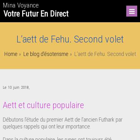
Mina Voyance
Votre Futur En Direct
L’aett de Fehu. Second volet
Home
»
Le blog d'ésoterisme
»
L’aett de Fehu. Second volet
Le 10 juin 2018
,
Aett et culture populaire
Débutons l’étude du premier Aett de l’ancien Futhark par
quelques rappels qui ont leur importance.
Dans la culture populaire, les runes ont toujours été