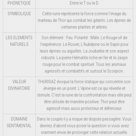
PHONETIQUE
Entre le T ou le D.
SYMBOLIQUE
Cette rune représente la force comme l'image du
marteau de Thor qui combat les géants. Les épines de
certaines plantes et arbres.
LES ELEMENTS
Son élément : Feu. Polarité : Mâle. Le Rouge vif de
NATURELS
l'expérience. Le Rosier, L'Aubépine ou le Sapin pour
leurs épines ou aiguilles. La Joubarbe et son aspect
robuste. La pierre Hématite riche en fer et le Jaspe
rouge pour le combat spirituel. Tous les animaux
agressifs et combattifs et surtout le Scorpion.
VALEUR
THURISAZ évoque la force statique qui concentre son
DIVINATOIRE
énergie en un point. L'épine est ce qui réveille et
stimule. C'est la rune de la confrontation mais elle peut
être utilisée de manière positive. Thor peut être
agressif mais aussi protecteur et défenseur.
DOMAINE
Dans le couple il y a risque de dispute passagère. Vous
SENTIMENTAL
devriez d'abord vous poser la question si vous avez
vraiment envie de prolonger cette relation actuelle.