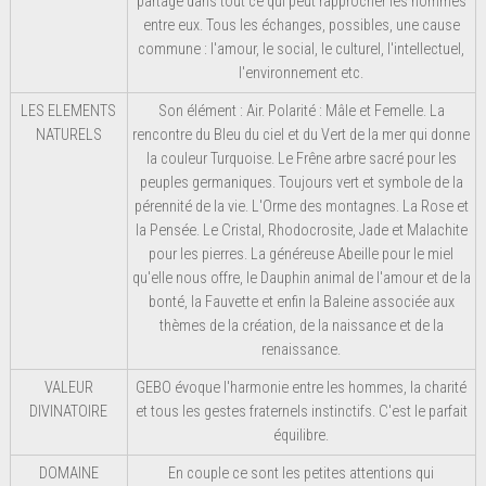
partage dans tout ce qui peut rapprocher les hommes
entre eux. Tous les échanges, possibles, une cause
commune : l'amour, le social, le culturel, l'intellectuel,
l'environnement etc.
LES ELEMENTS
Son élément : Air. Polarité : Mâle et Femelle. La
NATURELS
rencontre du Bleu du ciel et du Vert de la mer qui donne
la couleur Turquoise. Le Frêne arbre sacré pour les
peuples germaniques. Toujours vert et symbole de la
pérennité de la vie. L'Orme des montagnes. La Rose et
la Pensée. Le Cristal, Rhodocrosite, Jade et Malachite
pour les pierres. La généreuse Abeille pour le miel
qu'elle nous offre, le Dauphin animal de l'amour et de la
bonté, la Fauvette et enfin la Baleine associée aux
thèmes de la création, de la naissance et de la
renaissance.
VALEUR
GEBO évoque l'harmonie entre les hommes, la charité
DIVINATOIRE
et tous les gestes fraternels instinctifs. C'est le parfait
équilibre.
DOMAINE
En couple ce sont les petites attentions qui