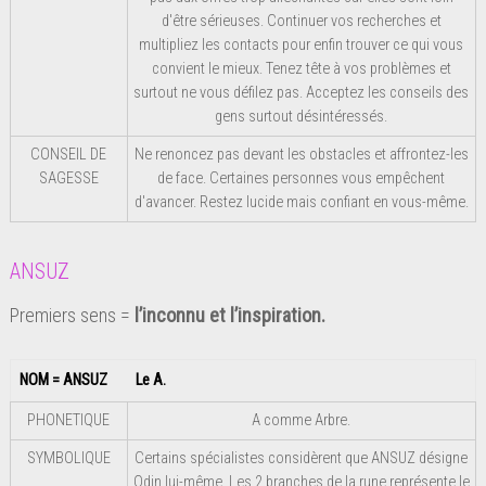
d'être sérieuses. Continuer vos recherches et
multipliez les contacts pour enfin trouver ce qui vous
convient le mieux. Tenez tête à vos problèmes et
surtout ne vous défilez pas. Acceptez les conseils des
gens surtout désintéressés.
CONSEIL DE
Ne renoncez pas devant les obstacles et affrontez-les
SAGESSE
de face. Certaines personnes vous empêchent
d'avancer. Restez lucide mais confiant en vous-même.
ANSUZ
Premiers sens =
l’inconnu et l’inspiration.
NOM = ANSUZ
Le A.
PHONETIQUE
A comme Arbre.
SYMBOLIQUE
Certains spécialistes considèrent que ANSUZ désigne
Odin lui-même. Les 2 branches de la rune représente le