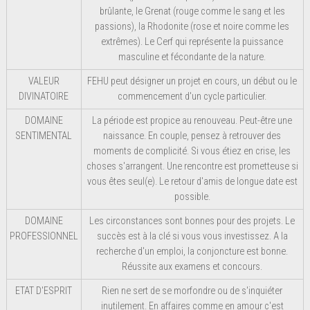
brûlante, le Grenat (rouge comme le sang et les
passions), la Rhodonite (rose et noire comme les
extrêmes). Le Cerf qui représente la puissance
masculine et fécondante de la nature.
VALEUR
FEHU peut désigner un projet en cours, un début ou le
DIVINATOIRE
commencement d'un cycle particulier.
DOMAINE
La période est propice au renouveau. Peut-être une
SENTIMENTAL
naissance. En couple, pensez à retrouver des
moments de complicité. Si vous étiez en crise, les
choses s'arrangent. Une rencontre est prometteuse si
vous êtes seul(e). Le retour d'amis de longue date est
possible.
DOMAINE
Les circonstances sont bonnes pour des projets. Le
PROFESSIONNEL
succès est à la clé si vous vous investissez. A la
recherche d'un emploi, la conjoncture est bonne.
Réussite aux examens et concours.
ETAT D'ESPRIT
Rien ne sert de se morfondre ou de s'inquiéter
inutilement. En affaires comme en amour c'est