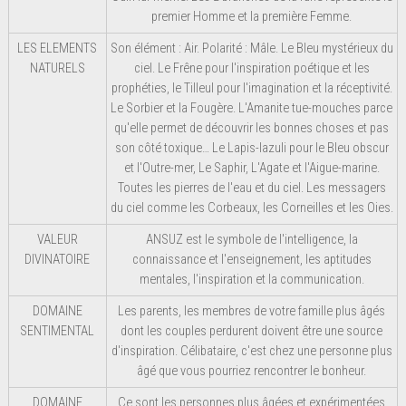
premier Homme et la première Femme.
LES ELEMENTS
Son élément : Air. Polarité : Mâle. Le Bleu mystérieux du
NATURELS
ciel. Le Frêne pour l'inspiration poétique et les
prophéties, le Tilleul pour l'imagination et la réceptivité.
Le Sorbier et la Fougère. L'Amanite tue-mouches parce
qu'elle permet de découvrir les bonnes choses et pas
son côté toxique… Le Lapis-lazuli pour le Bleu obscur
et l'Outre-mer, Le Saphir, L'Agate et l'Aigue-marine.
Toutes les pierres de l'eau et du ciel. Les messagers
du ciel comme les Corbeaux, les Corneilles et les Oies.
VALEUR
ANSUZ est le symbole de l'intelligence, la
DIVINATOIRE
connaissance et l'enseignement, les aptitudes
mentales, l'inspiration et la communication.
DOMAINE
Les parents, les membres de votre famille plus âgés
SENTIMENTAL
dont les couples perdurent doivent être une source
d'inspiration. Célibataire, c'est chez une personne plus
âgé que vous pourriez rencontrer le bonheur.
DOMAINE
Ce sont les personnes plus âgées et expérimentées