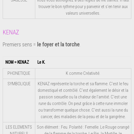
SAGESSE
vous vous astreignez à des règles de vie saines. Il faut
trouver le bon rythme pour y parvenir et s'en tenir aux
valeurs universelles.
KENAZ
Premiers sens =
le foyer et la torche
.
NOM = KENAZ
Le K.
PHONETIQUE
K comme Créativité.
SYMBOLIQUE
KENAZ représente la torche et sa flamme. C'est le feu
domestiqué et contrôlé. C'est également le désir et la
passion sexuelle ou la chaleur de l'amitié. C'est une
rune du contrôle. On peut grâce à cette rune immoler
ou transformer quelque chose. C'est aussi la rune du
cancer, des maladies de la peau et de la gangrène.
LES ELEMENTS
Son élément : Feu. Polarité : Femelle. Le Rouge orangé
NATURELS
de la flamme de la torche. Le Pin, la Myrtille, le