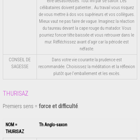
être désastreuses. Tout fini par se savoir. Les
célibataires doivent patienter… Au travail vous risquez
de vous mettre à dos vos supérieurs et vos collègues.
Mieux vaut ne pas faire de vague. Imaginez la réaction
du taureau devant la cape rouge du matador. Vous
pourriez foncer tête baissée et vous retrouver dans le
mur. Réfléchissez avant d'agir car la période est
néfaste.
CONSEIL DE
Dans votre vie courante la prudence est
SAGESSE
recommandée. Choisissez la méditation et la réflexion
plutôt que l'emballement et les excès.
THURISAZ
Premiers sens =
force et
difficulté
.
NOM =
Th Anglo-saxon
THURISAZ