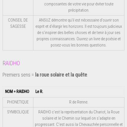
composantes de votre vie pour éviter toute
précipitation.
CONSEIL DE
ANSUZ démontre qu'il est nécessaire d'ouvrir son
SAGESSE
esprit et d'élargir les horizons. Il est toujours judicieux
de s'inspirer des belles choses et de tenir à jour ses
propres connaissances. Ouvrez un livre de poésie et
posez-vous les bonnes questions.
RAIDHO
Premiers sens =
la roue solaire et la quête
.
NOM = RAIDHO
Le R.
PHONETIQUE
R de Renne.
SYMBOLIQUE
RAIDHO c'est la représentation du Chariot, la Roue
solaire et le Chemin sur lequel on s'adapte en
progressant. C'est aussi la Chevauchée personnelle et