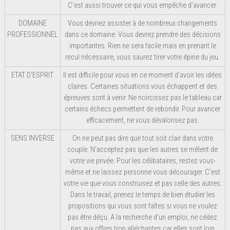
C'est aussi trouver ce qui vous empêche d'avancer.
DOMAINE
Vous devriez assister à de nombreux changements
PROFESSIONNEL
dans ce domaine. Vous devrez prendre des décisions
importantes. Rien ne sera facile mais en prenant le
recul nécessaire, vous saurez tirer votre épine du jeu.
ETAT D'ESPRIT
Il est difficile pour vous en ce moment d'avoir les idées
claires. Certaines situations vous échappent et des
épreuves sont à venir. Ne noircissez pas le tableau car
certains échecs permettent de rebondir. Pour avancer
efficacement, ne vous dévalorisez pas.
SENS INVERSE
On ne peut pas dire que tout soit clair dans votre
couple. N'acceptez pas que les autres se mêlent de
votre vie privée. Pour les célibataires, restez vous-
même et ne laissez personne vous décourager. C'est
votre vie que vous construisez et pas celle des autres.
Dans le travail, prenez le temps de bien étudier les
propositions qui vous sont faîtes si vous ne voulez
pas être déçu. A la recherche d'un emploi, ne cédez
pas aux offres trop alléchantes car elles sont loin