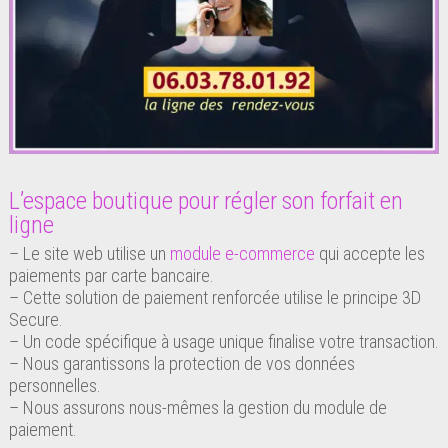
L’espace boutique pour régler son forfait en
ligne
– Le site web utilise un
module e-commerce
qui accepte les
paiements par carte bancaire.
– Cette solution de paiement renforcée utilise le principe 3D
Secure.
– Un code spécifique à usage unique finalise votre transaction.
– Nous garantissons la protection de vos données
personnelles.
– Nous assurons nous-mêmes la gestion du module de
paiement.